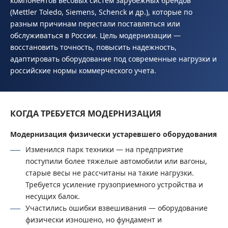
компонентов весовых систем зарубежных брендов
(Mettler Toledo, Siemens, Schenck и др.), которые по
разным причинам перестали поставляться или
обслуживаться в России. Цель модернизации —
восстановить точность, повысить надежность,
адаптировать оборудование под современные нагрузки и
российские нормы коммерческого учета.
КОГДА ТРЕБУЕТСЯ МОДЕРНИЗАЦИЯ
Модернизация физически устаревшего оборудования
Изменился парк техники — на предприятие
поступили более тяжелые автомобили или вагоны,
старые весы не рассчитаны на такие нагрузки.
Требуется усиление грузоприемного устройства и
несущих балок.
Участились ошибки взвешивания — оборудование
физически изношено, но фундамент и